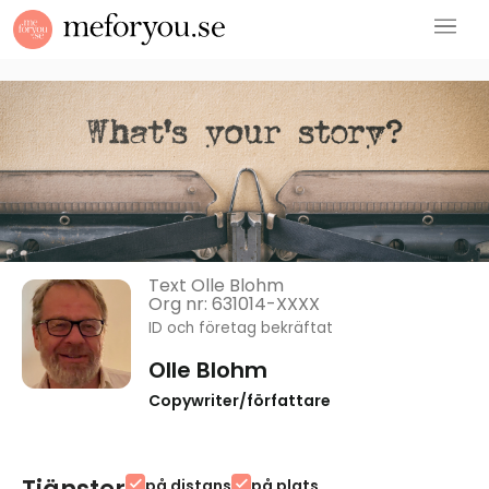
Text Olle Blohm
Org nr: 631014-XXXX
ID och företag bekräftat
Olle Blohm
Copywriter/författare
på distans
på plats
check
check